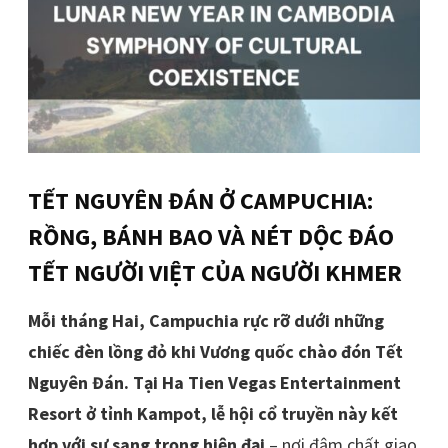
TẾT NGUYÊN ĐÁN Ở CAMPUCHIA:
RỒNG, BÁNH BAO VÀ NÉT DỘC ĐÁO
TẾT NGƯỜI VIỆT CỦA NGƯỜI KHMER
Mỗi tháng Hai, Campuchia rực rỡ dưới những
chiếc đèn lồng đỏ khi Vương quốc chào đón Tết
Nguyên Đán. Tại Ha Tien Vegas Entertainment
Resort ở tỉnh Kampot, lễ hội cổ truyền này kết
hợp với sự sang trọng hiện đại
– nơi đậm chất giao