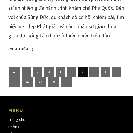
sự an nhiên giữa hành trình khám phá Phú Quốc. Đến
với chùa Sùng Đức, du khách có cơ hội chiêm bái, tìm
hiểu nét đẹp Phật giáo và cảm nhận sự giao thoa
giữa đời sống tâm linh và thiên nhiên biển đảo.
(XEM THÊM…)
Posts
←
1
2
3
4
5
6
7
8
9
pagination
…
26
27
28
→
MENU
Trang chủ
Phòng