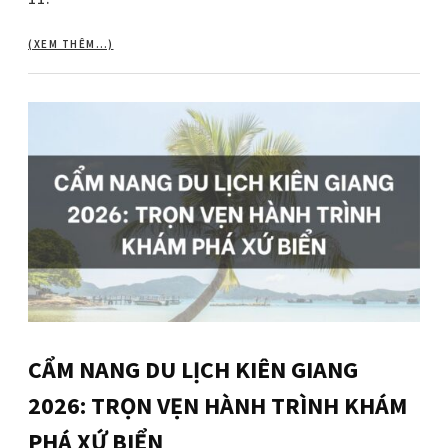
(XEM THÊM…)
CẨM NANG DU LỊCH KIÊN GIANG
2026: TRỌN VẸN HÀNH TRÌNH KHÁM
PHÁ XỨ BIỂN