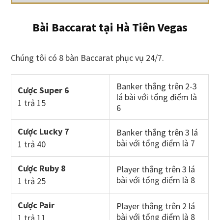
Bài Baccarat tại Hà Tiên Vegas
Chúng tôi có 8 bàn Baccarat phục vụ 24/7.
Banker thắng trên 2-3
Cược Super 6
lá bài với tổng điểm là
1 trả 15
6
Cược Lucky 7
Banker thắng trên 3 lá
bài với tổng điểm là 7
1 trả 40
Cược Ruby 8
Player thắng trên 3 lá
bài với tổng điểm là 8
1 trả 25
Cược Pair
Player thắng trên 2 lá
bài với tổng điểm là 8
1 trả 11