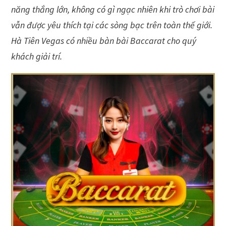
năng thắng lớn, không có gì ngạc nhiên khi trò chơi bài
vẫn được yêu thích tại các sòng bạc trên toàn thế giới.
Hà Tiên Vegas có nhiều bàn bài Baccarat cho quý
khách giải trí.