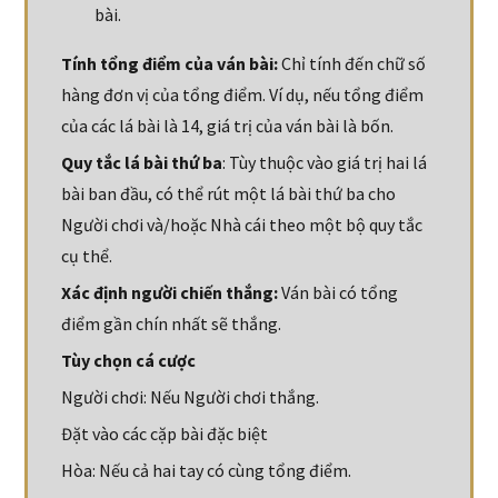
bài.
Tính tổng điểm của ván bài:
Chỉ tính đến chữ số
hàng đơn vị của tổng điểm. Ví dụ, nếu tổng điểm
của các lá bài là 14, giá trị của ván bài là bốn.
Quy tắc lá bài thứ ba
: Tùy thuộc vào giá trị hai lá
bài ban đầu, có thể rút một lá bài thứ ba cho
Người chơi và/hoặc Nhà cái theo một bộ quy tắc
cụ thể.
Xác định người chiến thắng:
Ván bài có tổng
điểm gần chín nhất sẽ thắng.
Tùy chọn cá cược
Người chơi: Nếu Người chơi thắng.
Đặt vào các cặp bài đặc biệt
Hòa: Nếu cả hai tay có cùng tổng điểm.