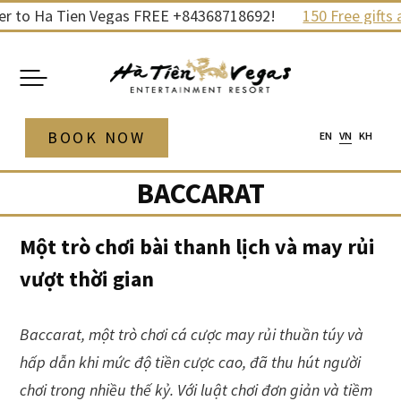
Skip
r to Ha Tien Vegas FREE +84368718692!
150 Free gifts a
to
content
BOOK NOW
EN
VN
KH
BACCARAT
Một trò chơi bài thanh lịch và may rủi
vượt thời gian
Baccarat, một trò chơi cá cược may rủi thuần túy và
hấp dẫn khi mức độ tiền cược cao, đã thu hút người
chơi trong nhiều thế kỷ. Với luật chơi đơn giản và tiềm