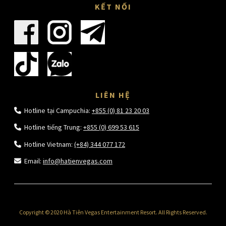
KẾT NỐI
LIÊN HỆ
Hotline tại Campuchia:
+855 (0) 81 23 20 03
Hotline tiếng Trung:
+855 (0) 699 53 615
Hotline Vietnam:
(+84) 344 077 172
Email:
info@hatienvegas.com
Copyright © 2020 Hà Tiên Vegas Entertainment Resort. All Rights Reserved.