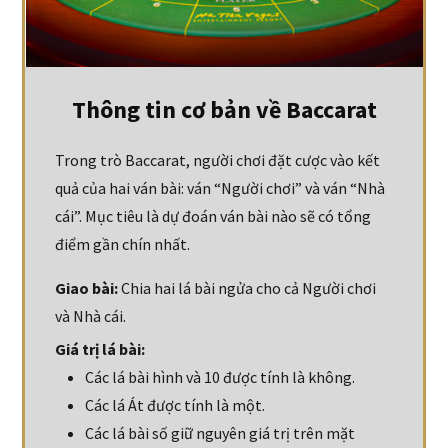
Thông tin cơ bản về Baccarat
Trong trò Baccarat, người chơi đặt cược vào kết
quả của hai ván bài: ván “Người chơi” và ván “Nhà
cái”. Mục tiêu là dự đoán ván bài nào sẽ có tổng
điểm gần chín nhất.
Giao bài:
Chia hai lá bài ngửa cho cả Người chơi
và Nhà cái.
Giá trị lá bài:
Các lá bài hình và 10 được tính là không.
Các lá Át được tính là một.
Các lá bài số giữ nguyên giá trị trên mặt