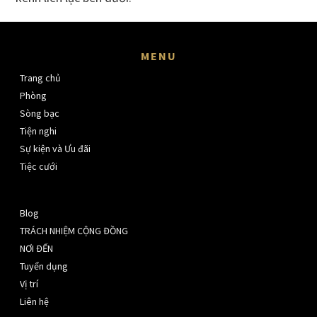
MENU
Trang chủ
Phòng
Sòng bạc
Tiện nghi
Sự kiện và Ưu đãi
Tiệc cưới
Blog
TRÁCH NHIỆM CỘNG ĐỒNG
NƠI ĐẾN
Tuyển dụng
Vị trí
Liên hệ