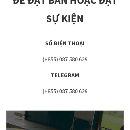
ĐỂ ĐẶT BÀN HOẶC ĐẶT
SỰ KIỆN
SỐ ĐIỆN THOẠI
(+855) 087 580 629
TELEGRAM
(+855) 087 580 629