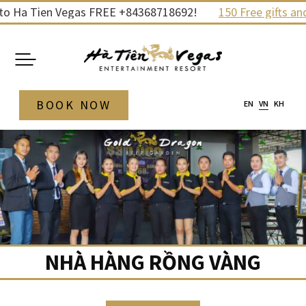
Skip
n Vegas FREE +84368718692!
150 Free gifts and prizes to
to
content
BOOK NOW
EN
VN
KH
NHÀ HÀNG RỒNG VÀNG