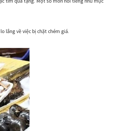
ặc tìm quà tặng. Một số món nổi tiếng như mực
o lắng về việc bị chặt chém giá.