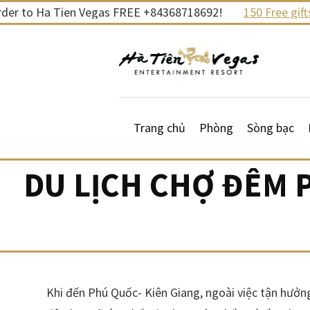
Skip
to Ha Tien Vegas FREE +84368718692!
150 Free gifts and
to
content
Trang chủ
Phòng
Sòng bạc
DU LỊCH CHỢ ĐÊM 
Khi đến Phú Quốc- Kiên Giang, ngoài việc tận hưởn