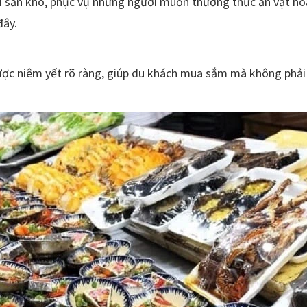
i sản khô, phục vụ những người muốn thưởng thức ăn vặt ho
đây.
được niêm yết rõ ràng, giúp du khách mua sắm mà không phải l