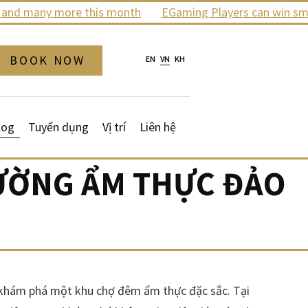
many more this month
EGaming Players can win smartph
BOOK NOW
EN
VN
KH
log
Tuyển dụng
Vị trí
Liên hệ
ĐƯỜNG ẨM THỰC ĐẢO
ội khám phá một khu chợ đêm ẩm thực đặc sắc. Tại