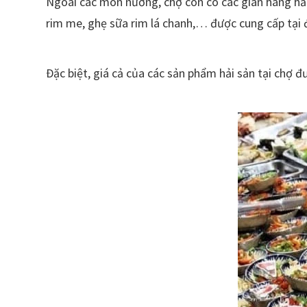
Ngoài các món nướng, chợ còn có các gian hàng hả
rim me, ghẹ sữa rim lá chanh,… được cung cấp tại 
Đặc biệt, giá cả của các sản phẩm hải sản tại chợ 