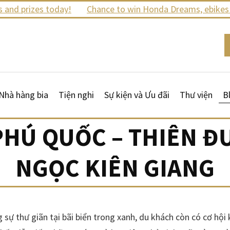
 prizes today!
Chance to win Honda Dreams, ebikes and 
Nhà hàng bia
Tiện nghi
Sự kiện và Ưu đãi
Thư viện
B
PHÚ QUỐC – THIÊN 
NGỌC KIÊN GIANG
g sự thư giãn tại bãi biển trong xanh, du khách còn có cơ h