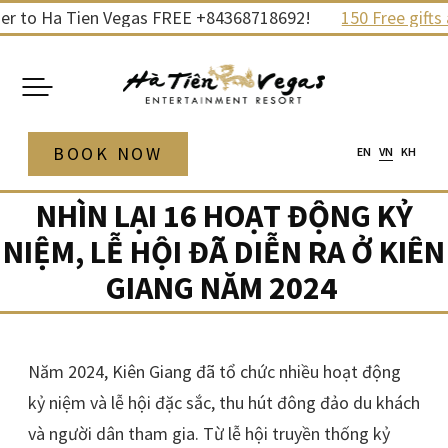
Skip
 Ha Tien Vegas FREE +84368718692!
150 Free gifts and p
to
content
BOOK NOW
EN
VN
KH
NHÌN LẠI 16 HOẠT ĐỘNG KỶ
NIỆM, LỄ HỘI ĐÃ DIỄN RA Ở KIÊN
GIANG NĂM 2024
Năm 2024, Kiên Giang đã tổ chức nhiều hoạt động
kỷ niệm và lễ hội đặc sắc, thu hút đông đảo du khách
và người dân tham gia. Từ lễ hội truyền thống kỷ