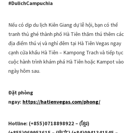
#DulichCampuchia
Nếu có dịp du lịch Kiên Giang dự lễ hội, bạn có thể
tranh thủ ghé thành phố Hà Tiên thăm thú thêm các
địa điểm thú vị và nghỉ đêm tại Hà Tiên Vegas ngay
cạnh cửa khẩu Hà Tiên – Kampong Trach và tiếp tục
cuộc hành trình khám phá Hà Tiên hoặc Kampot vào
ngày hôm sau.
Đặt phòng
ngay:
https://hatienvegas.com/phong/
Hotline: (+855)0718898922 – (ខ្មែរ)
(+855)069953615 – (中文) (+84)0941341545 –