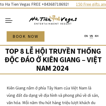
Skip
 Ha Tien Vegas FREE +84368718692!
150 Free gifts and pr
to
content
BOOK NOW
EN
VN
KH
TOP 8 LỄ HỘI TRUYỀN THỐNG
ĐỘC ĐÁO Ở KIÊN GIANG – VIỆT
NAM 2024
Kiên Giang nằm ở phía Tây Nam của Việt Nam là
vùng đất đa dạng về địa hình và phong phú về di sản,
văn hóa. Mỗi năm thu hút hàng triệu lượt khách du