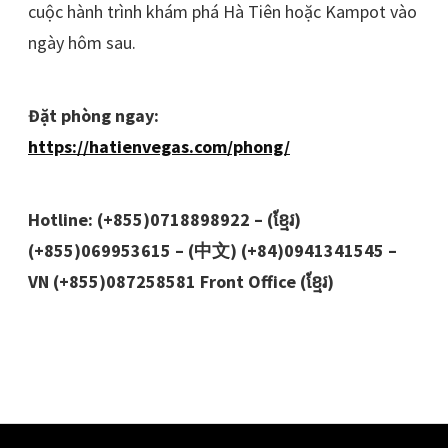
cuộc hành trình khám phá Hà Tiên hoặc Kampot vào
ngày hôm sau.
Đặt phòng ngay:
https://hatienvegas.com/phong/
Hotline: (+855)0718898922 – (ខ្មែរ)
(+855)069953615 – (中文) (+84)0941341545 –
VN (+855)087258581 Front Office (ខ្មែរ)