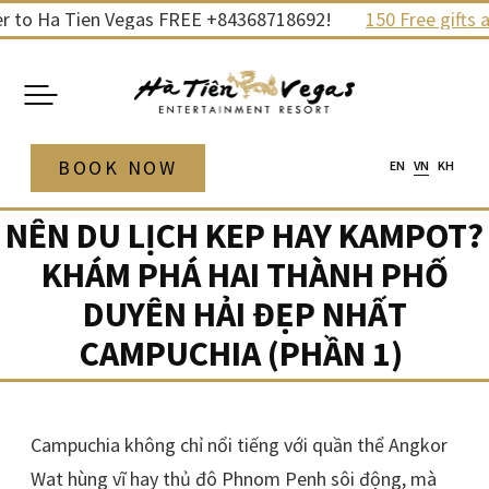
Skip
 to Ha Tien Vegas FREE +84368718692!
150 Free gifts an
to
content
BOOK NOW
EN
VN
KH
NÊN DU LỊCH KEP HAY KAMPOT?
KHÁM PHÁ HAI THÀNH PHỐ
DUYÊN HẢI ĐẸP NHẤT
CAMPUCHIA (PHẦN 1)
Campuchia không chỉ nổi tiếng với quần thể Angkor
Wat hùng vĩ hay thủ đô Phnom Penh sôi động, mà