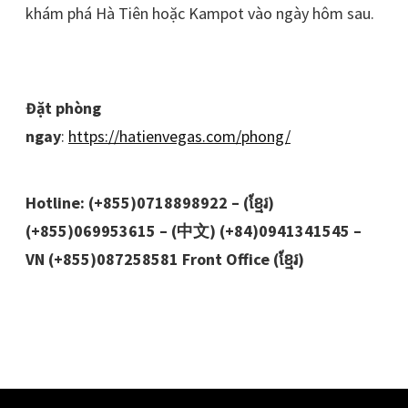
khám phá Hà Tiên hoặc Kampot vào ngày hôm sau.
Đặt phòng
ngay
:
https://hatienvegas.com/phong/
Hotline: (+855)0718898922 – (ខ្មែរ)
(+855)069953615 – (中文) (+84)0941341545 –
VN (+855)087258581 Front Office (ខ្មែរ)