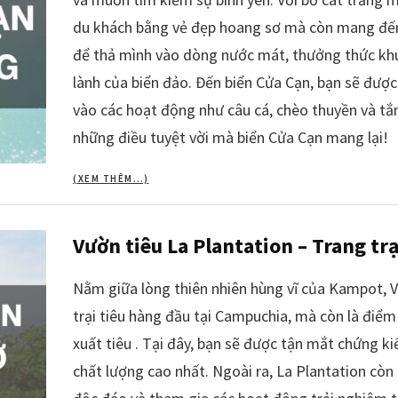
du khách bằng vẻ đẹp hoang sơ mà còn mang đến n
để thả mình vào dòng nước mát, thưởng thức khu
lành của biển đảo. Đến biển Cửa Cạn, bạn sẽ được
vào các hoạt động như câu cá, chèo thuyền và t
những điều tuyệt vời mà biển Cửa Cạn mang lại!
(XEM THÊM…)
Vườn tiêu La Plantation – Trang t
Nằm giữa lòng thiên nhiên hùng vĩ của Kampot, V
trại tiêu hàng đầu tại Campuchia, mà còn là điể
xuất tiêu . Tại đây, bạn sẽ được tận mắt chứng ki
chất lượng cao nhất. Ngoài ra, La Plantation cò