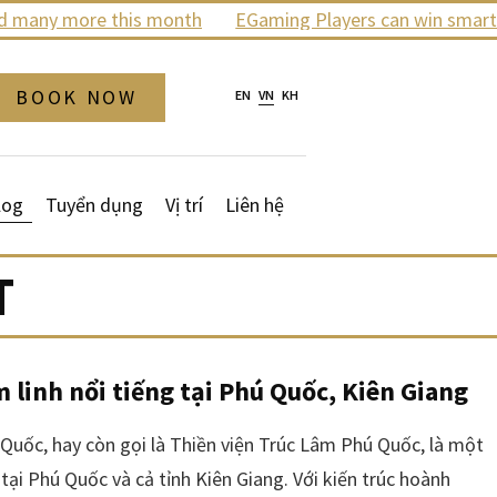
any more this month
EGaming Players can win smartpho
BOOK NOW
EN
VN
KH
log
Tuyển dụng
Vị trí
Liên hệ
T
 linh nổi tiếng tại Phú Quốc, Kiên Giang
ộ Quốc, hay còn gọi là Thiền viện Trúc Lâm Phú Quốc, là một
tại Phú Quốc và cả tỉnh Kiên Giang. Với kiến trúc hoành