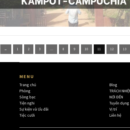
Posts
←
1
2
3
…
8
9
10
11
12
13
pagination
MENU
Trang chủ
Blog
Phòng
TRÁCH NHI
Sòng bạc
NƠI ĐẾN
Tiện nghi
Tuyển dụng
Sự kiện và Ưu đãi
Vị trí
Tiệc cưới
Liên hệ