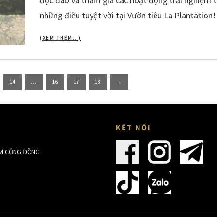
độc đáo và tham gia các hoạt động trải nghiệm 
những điều tuyệt vời tại Vườn tiêu La Plantation
(XEM THÊM…)
14
…
16
17
18
→
KẾT NỐI
ỆM CỘNG ĐỒNG