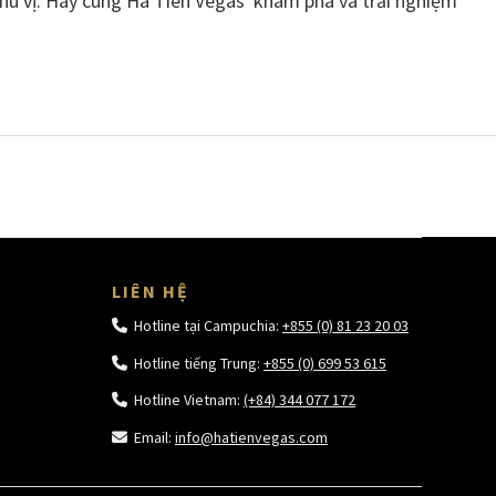
thú vị. Hãy cùng Hà Tiên Vegas khám phá và trải nghiệm
!
LIÊN HỆ
Hotline tại Campuchia:
+855 (0) 81 23 20 03
Hotline tiếng Trung:
+855 (0) 699 53 615
Hotline Vietnam:
(+84) 344 077 172
Email:
info@hatienvegas.com