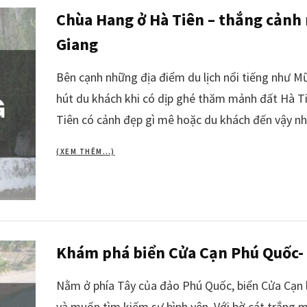
Chùa Hang ở Hà Tiên – thắng cảnh n
Giang
Bên cạnh những địa điểm du lịch nổi tiếng như 
hút du khách khi có dịp ghé thăm mảnh đất Hà T
Tiên có cảnh đẹp gì mê hoặc du khách đến vậy n
(XEM THÊM…)
Khám phá biển Cửa Cạn Phú Quốc-
Nằm ở phía Tây của đảo Phú Quốc, biển Cửa Cạn l
và muốn tìm kiếm sự bình yên. Với bờ cát trắng 