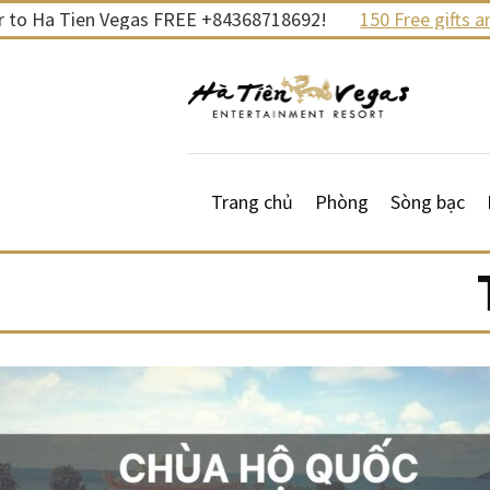
Skip
o Ha Tien Vegas FREE +84368718692!
150 Free gifts and 
to
content
Trang chủ
Phòng
Sòng bạc