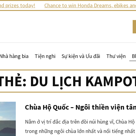
prizes today!
Chance to win Honda Dreams, ebikes and m
Nhà hàng bia
Tiện nghi
Sự kiện và Ưu đãi
Thư viện
B
THẺ:
DU LỊCH KAMPO
Chùa Hộ Quốc – Ngôi thiền viện tâm
Nằm ở vị trí đắc địa trên đồi núi hùng vĩ, Chùa H
trong những ngôi chùa lớn nhất và nổi tiếng nhất 