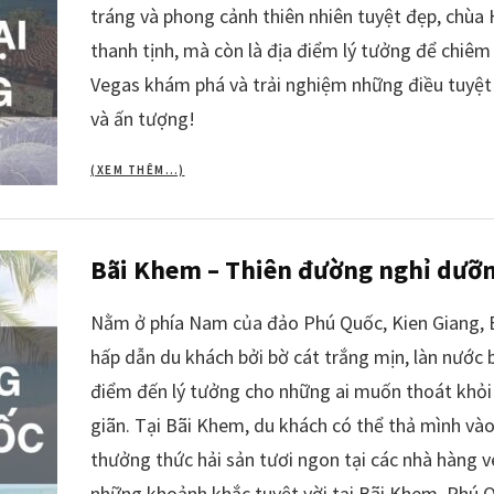
tráng và phong cảnh thiên nhiên tuyệt đẹp, chùa 
thanh tịnh, mà còn là địa điểm lý tưởng để chiê
Vegas khám phá và trải nghiệm những điều tuyệt 
và ấn tượng!
(XEM THÊM…)
Bãi Khem – Thiên đường nghỉ dưỡn
Nằm ở phía Nam của đảo Phú Quốc, Kien Giang, B
hấp dẫn du khách bởi bờ cát trắng mịn, làn nước 
điểm đến lý tưởng cho những ai muốn thoát khỏi 
giãn. Tại Bãi Khem, du khách có thể thả mình vào
thưởng thức hải sản tươi ngon tại các nhà hàng 
những khoảnh khắc tuyệt vời tại Bãi Khem, Phú 