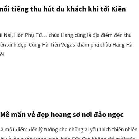
ổi tiếng thu hút du khách khi tới Kiên
Mũi Nai, Hòn Phụ Tử… chùa Hang cũng là địa điểm đến thu
iên xinh đẹp. Cùng Hà Tiên Vegas khám phá chùa Hang Hà
hé!
 Mê mẩn vẻ đẹp hoang sơ nơi đảo ngọc
à một điểm đến lý tưởng cho những ai yêu thích thiên nhiên
mịn và làn nước trong xanh, biển Cửa Cạn không chỉ mê hoặc