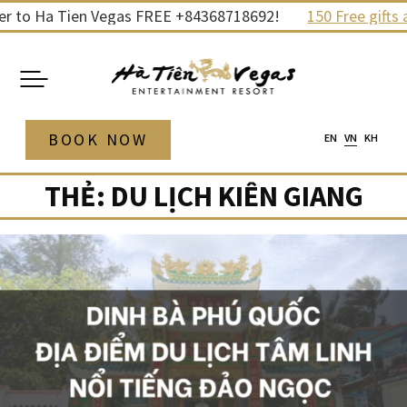
Skip
to Ha Tien Vegas FREE +84368718692!
150 Free gifts and
to
content
BOOK NOW
EN
VN
KH
THẺ:
DU LỊCH KIÊN GIANG