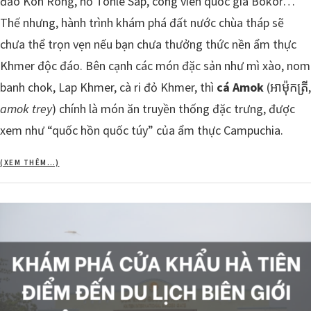
đảo Koh Rong, hồ Tonle Sap, công viên quốc gia Bokor…
Thế nhưng, hành trình khám phá đất nước chùa tháp sẽ
chưa thể trọn vẹn nếu bạn chưa thưởng thức nền ẩm thực
Khmer độc đáo. Bên cạnh các món đặc sản như mì xào, nom
banh chok, Lap Khmer, cà ri đỏ Khmer, thì
cá Amok
(អាម៉ុកត្រី,
amok trey
) chính là món ăn truyền thống đặc trưng, được
xem như “quốc hồn quốc túy” của ẩm thực Campuchia.
(XEM THÊM…)