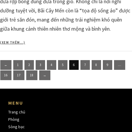
dừa rợp bóng đung đưa trong gió. Không chỉ là nơi nghỉ
dưỡng tuyệt vời, Bãi Cây Mến còn là “tọa độ sống ảo” được
giới trẻ săn đón, mang đến những trải nghiệm khó quên
giữa khung cảnh thiên nhiên thơ mộng và bình yên.
(XEM THÊM…)
Posts
←
1
2
3
4
5
6
7
8
9
…
pagination
16
17
18
→
MENU
Trang chủ
Phòng
Sòng bạc