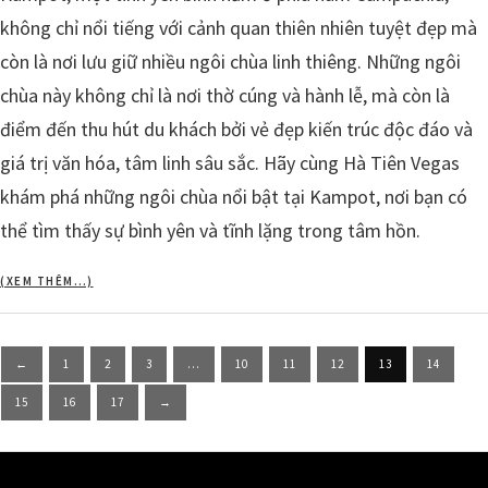
không chỉ nổi tiếng với cảnh quan thiên nhiên tuyệt đẹp mà
còn là nơi lưu giữ nhiều ngôi chùa linh thiêng. Những ngôi
chùa này không chỉ là nơi thờ cúng và hành lễ, mà còn là
điểm đến thu hút du khách bởi vẻ đẹp kiến trúc độc đáo và
giá trị văn hóa, tâm linh sâu sắc. Hãy cùng Hà Tiên Vegas
khám phá những ngôi chùa nổi bật tại Kampot, nơi bạn có
thể tìm thấy sự bình yên và tĩnh lặng trong tâm hồn.
(XEM THÊM…)
Posts
←
1
2
3
…
10
11
12
13
14
pagination
15
16
17
→