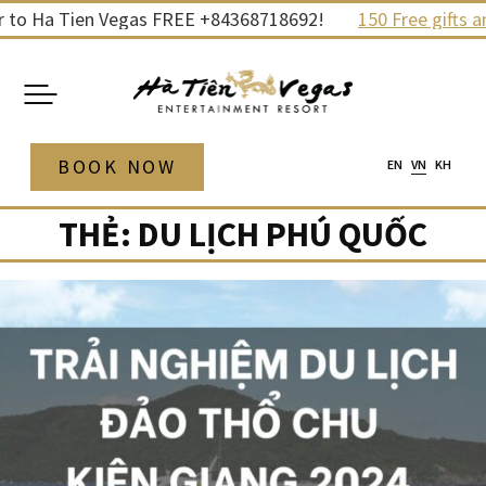
Skip
o Ha Tien Vegas FREE +84368718692!
150 Free gifts and 
to
content
BOOK NOW
EN
VN
KH
THẺ:
DU LỊCH PHÚ QUỐC