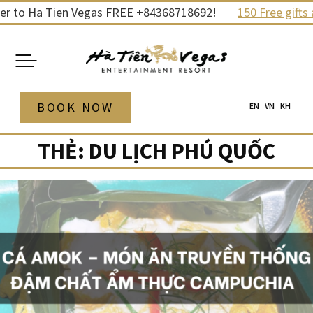
Skip
to Ha Tien Vegas FREE +84368718692!
150 Free gifts and
to
content
BOOK NOW
EN
VN
KH
THẺ:
DU LỊCH PHÚ QUỐC