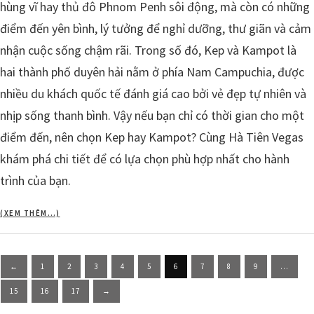
hùng vĩ hay thủ đô Phnom Penh sôi động, mà còn có những
điểm đến yên bình, lý tưởng để nghỉ dưỡng, thư giãn và cảm
nhận cuộc sống chậm rãi. Trong số đó, Kep và Kampot là
hai thành phố duyên hải nằm ở phía Nam Campuchia, được
nhiều du khách quốc tế đánh giá cao bởi vẻ đẹp tự nhiên và
nhịp sống thanh bình. Vậy nếu bạn chỉ có thời gian cho một
điểm đến, nên chọn Kep hay Kampot? Cùng Hà Tiên Vegas
khám phá chi tiết để có lựa chọn phù hợp nhất cho hành
trình của bạn.
(XEM THÊM…)
Posts
←
1
2
3
4
5
6
7
8
9
…
pagination
15
16
17
→