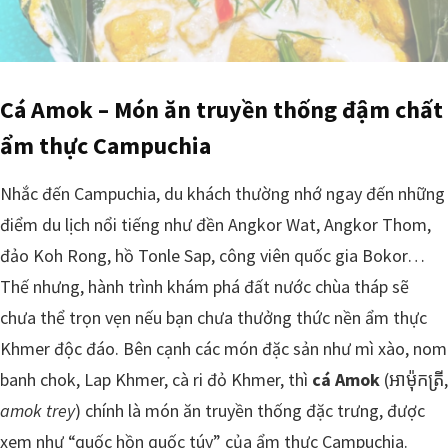
Cá Amok – Món ăn truyền thống đậm chất
ẩm thực Campuchia
Nhắc đến Campuchia, du khách thường nhớ ngay đến những
điểm du lịch nổi tiếng như đền Angkor Wat, Angkor Thom,
đảo Koh Rong, hồ Tonle Sap, công viên quốc gia Bokor…
Thế nhưng, hành trình khám phá đất nước chùa tháp sẽ
chưa thể trọn vẹn nếu bạn chưa thưởng thức nền ẩm thực
Khmer độc đáo. Bên cạnh các món đặc sản như mì xào, nom
banh chok, Lap Khmer, cà ri đỏ Khmer, thì
cá Amok
(អាម៉ុកត្រី,
amok trey
) chính là món ăn truyền thống đặc trưng, được
xem như “quốc hồn quốc túy” của ẩm thực Campuchia.