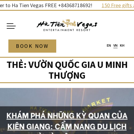
Skip
r to Ha Tien Vegas FREE +84368718692!
150 Free gifts a
to
content
BOOK NOW
EN
VN
KH
THẺ:
VƯỜN QUỐC GIA U MINH
THƯỢNG