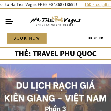
Skip
er to Ha Tien Vegas FREE +84368718692!
150 Free gifts 
to
content
BOOK NOW
EN
VN
KH
THẺ:
TRAVEL PHU QUOC