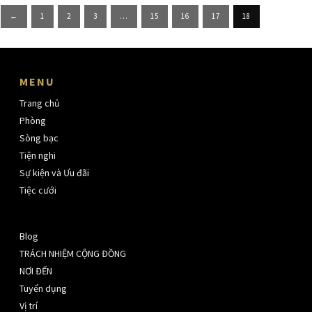
Posts
←
1
2
3
…
15
16
17
18
pagination
MENU
Trang chủ
Phòng
Sòng bạc
Tiện nghi
Sự kiện và Ưu đãi
Tiệc cưới
Blog
TRÁCH NHIỆM CỘNG ĐỒNG
NƠI ĐẾN
Tuyển dụng
Vị trí